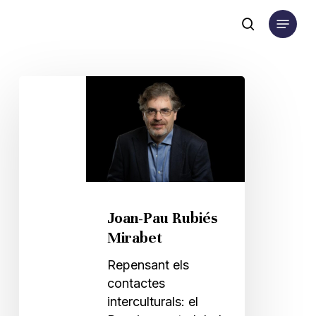
Skip
Menu
to
search
main
content
Joan-
Pau
Rubiés
Mirabet
Joan-Pau Rubiés
Mirabet
Repensant els
contactes
interculturals: el