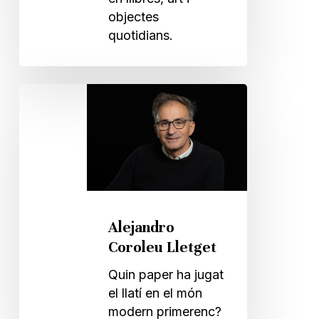
objectes
quotidians.
Alejandro
Coroleu
Lletget
Alejandro
Coroleu Lletget
Quin paper ha jugat
el llatí en el món
modern primerenc?