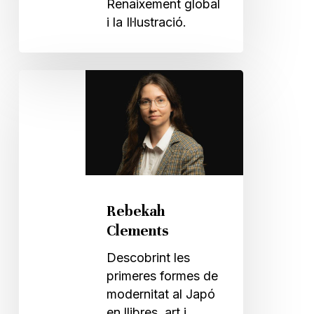
Renaixement global
i la Il·lustració.
Rebekah
Clements
Rebekah
Clements
Descobrint les
primeres formes de
modernitat al Japó
en llibres, art i