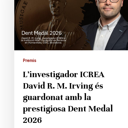
R.
M.
Irving
és
guardonat
amb
la
prestigiosa
Premis
Dent
L’investigador ICREA
Medal
2026
David R. M. Irving és
guardonat amb la
prestigiosa Dent Medal
2026