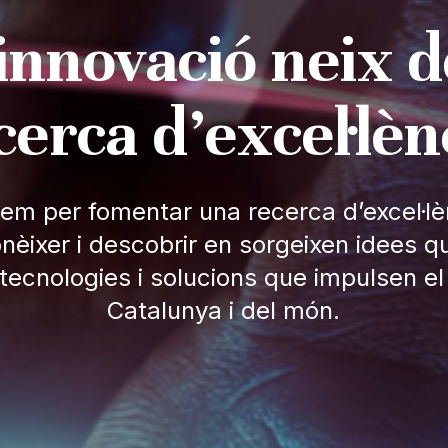
innovació neix d
cerca d’excel·lèn
lem per fomentar una recerca d’excel·lè
onèixer i descobrir en sorgeixen idees 
tecnologies i solucions que impulsen el
Catalunya i del món.