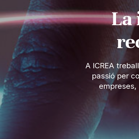
La 
re
A ICREA trebal
passió per c
empreses, 