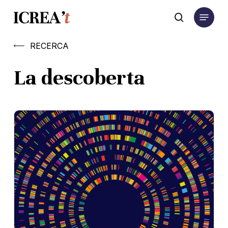
Skip
Menu
to
search
main
content
RECERCA
La descoberta