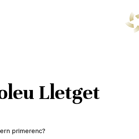
oleu Lletget
odern primerenc?