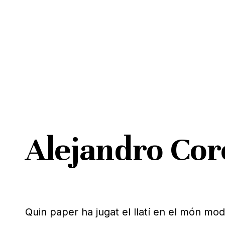
Skip
to
main
content
Alejandro Cor
Pitja ENTER per cercar o ESC per tancar
Quin paper ha jugat el llatí en el món m