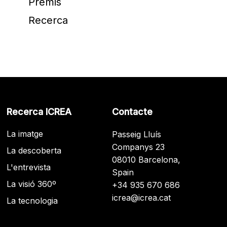
Premis
Recerca
Recerca ICREA
Contacte
La imatge
Passeig Lluís
Companys 23
La descoberta
08010 Barcelona,
L'entrevista
Spain
La visió 360º
+34 935 670 686
icrea@icrea.cat
La tecnologia