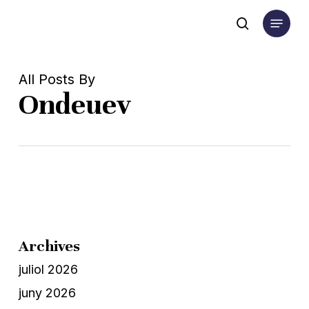
Skip
Menu
to
search
main
content
All Posts By
Ondeuev
Archives
juliol 2026
juny 2026