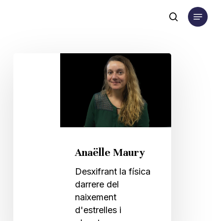
Skip
Menu
to
search
main
content
Anaëlle
Maury
Anaëlle Maury
Desxifrant la física
darrere del
naixement
d'estrelles i