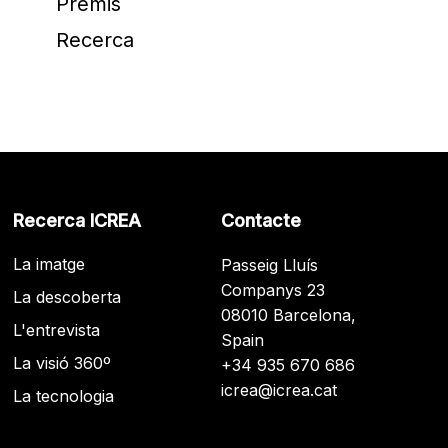
Premis
Recerca
Recerca ICREA
Contacte
La imatge
Passeig Lluís
Companys 23
La descoberta
08010 Barcelona,
L'entrevista
Spain
La visió 360º
+34 935 670 686
icrea@icrea.cat
La tecnologia