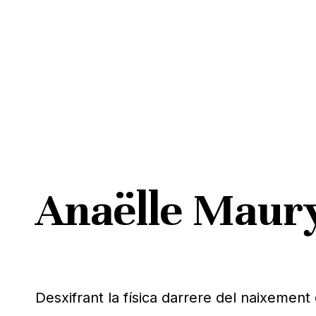
Skip
to
main
content
Anaëlle Maur
Pitja ENTER per cercar o ESC per tancar
Desxifrant la física darrere del naixement d