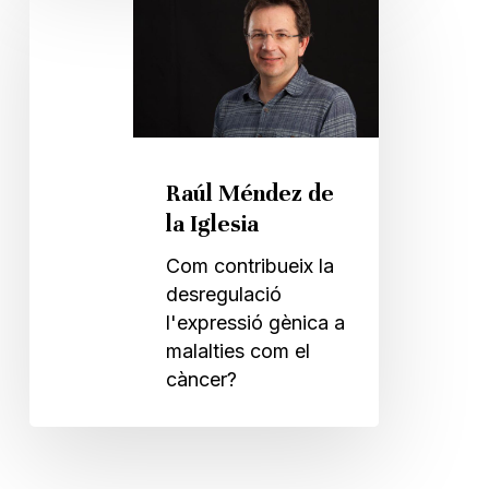
Méndez
de
la
Iglesia
Raúl Méndez de
la Iglesia
Com contribueix la
desregulació
l'expressió gènica a
malalties com el
càncer?