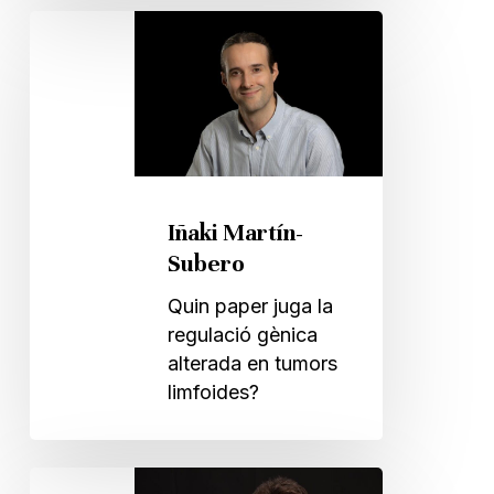
Iñaki
Martín-
Subero
Iñaki Martín-
Subero
Quin paper juga la
regulació gènica
alterada en tumors
limfoides?
Raúl