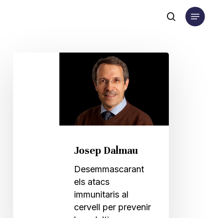
Skip
Menu
to
search
main
content
Josep
Dalmau
Josep Dalmau
Desemmascarant
els atacs
immunitaris al
cervell per prevenir