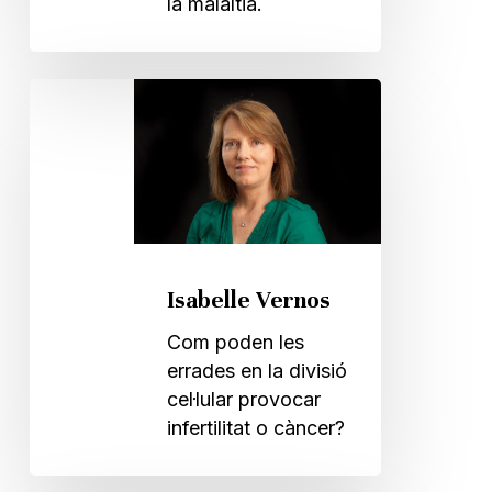
la malaltia.
Isabelle
Vernos
Isabelle Vernos
Com poden les
errades en la divisió
cel·lular provocar
infertilitat o càncer?