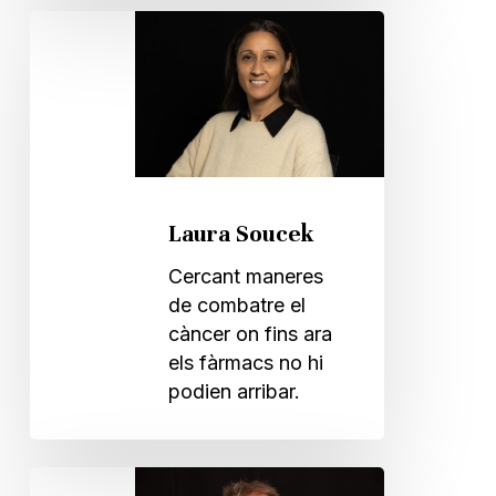
Laura
Soucek
Laura Soucek
Cercant maneres
de combatre el
càncer on fins ara
els fàrmacs no hi
podien arribar.
David