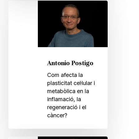
Antonio
Postigo
Antonio Postigo
Com afecta la
plasticitat cel·lular i
metabòlica en la
inflamació, la
regeneració i el
càncer?