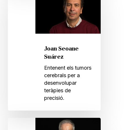
Seoane
Suárez
Joan Seoane
Suárez
Entenent els tumors
cerebrals per a
desenvolupar
teràpies de
precisió.
Angel
Rodriguez