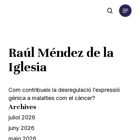
Skip
Menu
to
search
main
content
Raúl Méndez de la
Iglesia
Com contribueix la desregulació l’expressió
gènica a malalties com el càncer?
Archives
juliol 2026
juny 2026
maig 2026