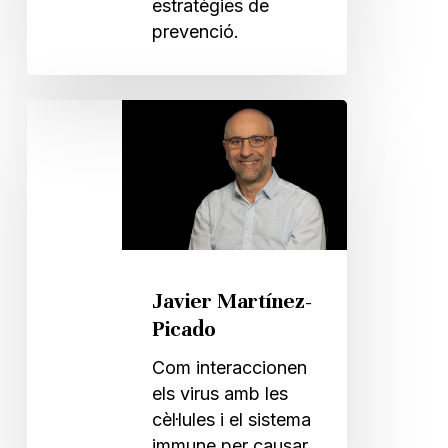
estratègies de
prevenció.
Javier
Martínez-
Picado
Javier Martínez-
Picado
Com interaccionen
els virus amb les
cèl·lules i el sistema
immune per causar