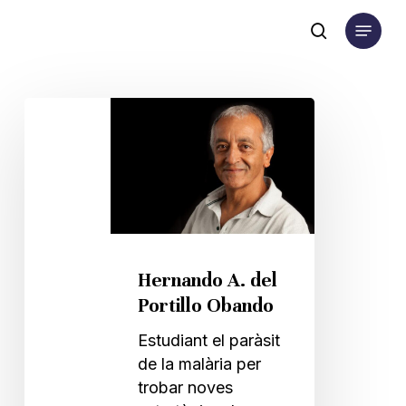
Skip
Menu
to
search
main
content
Hernando
A.
del
Portillo
Obando
Hernando A. del
Portillo Obando
Estudiant el paràsit
de la malària per
trobar noves