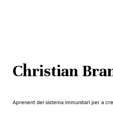
Skip
to
main
content
Christian Bra
Pitja ENTER per cercar o ESC per tancar
Aprenent del sistema immunitari per a cr