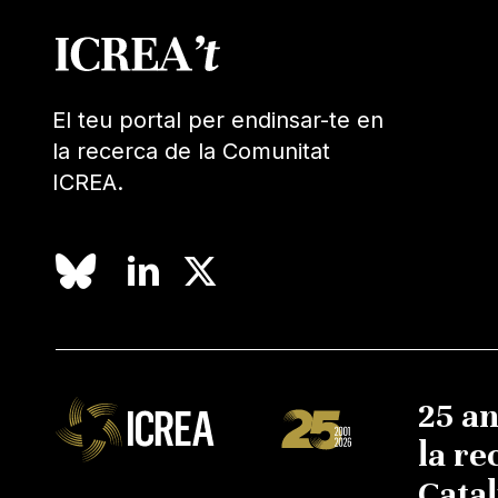
El teu portal per endinsar-te en
la recerca de la Comunitat
ICREA.
25 a
la re
Cata