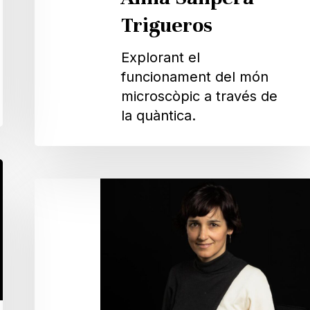
Trigueros
Explorant el
funcionament del món
microscòpic a través de
la quàntica.
Gemma
De
les
Coves