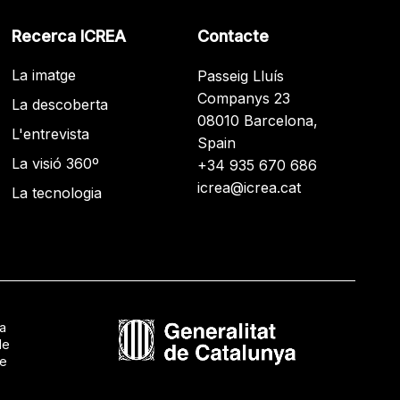
Recerca ICREA
Contacte
La imatge
Passeig Lluís
Companys 23
La descoberta
08010 Barcelona,
L'entrevista
Spain
La visió 360º
+34 935 670 686
icrea@icrea.cat
La tecnologia
ca
de
de