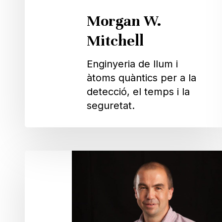
Morgan W.
Mitchell
Enginyeria de llum i
àtoms quàntics per a la
detecció, el temps i la
seguretat.
Hugues
de
Riedmatten