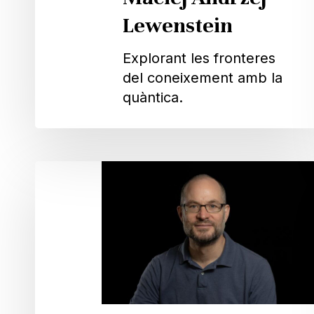
Lewenstein
Pitja ENTER per cercar o ESC per tancar
Explorant les fronteres
del coneixement amb la
quàntica.
Morgan
W.
Mitchell