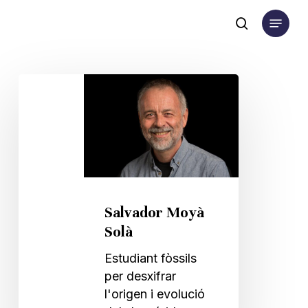
Skip
Menu
to
search
main
content
Salvador
Moyà
Solà
Salvador Moyà
Solà
Estudiant fòssils
per desxifrar
l'origen i evolució