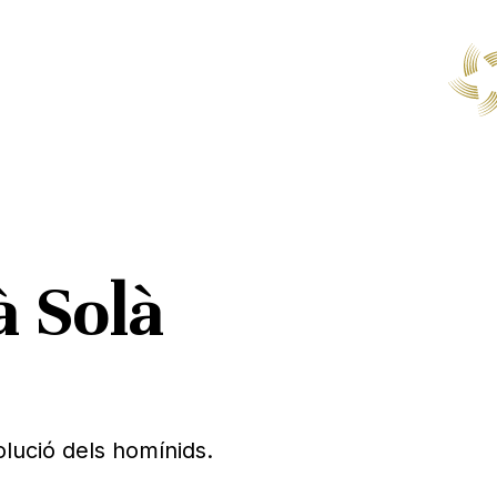
 Solà
volució dels homínids.