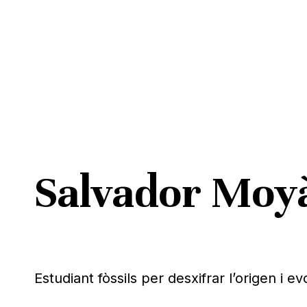
Skip
to
main
content
Salvador Moyà
Pitja ENTER per cercar o ESC per tancar
Estudiant fòssils per desxifrar l’origen i e