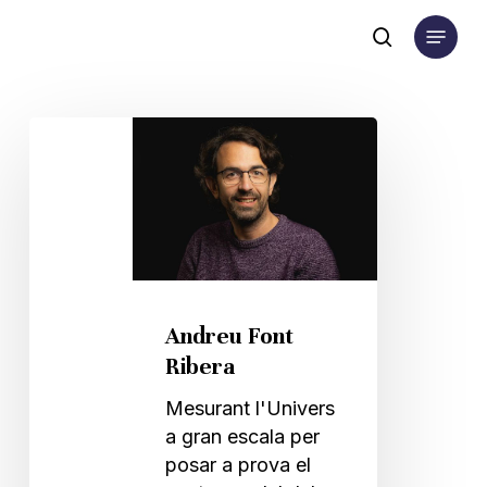
Skip
Menu
to
search
main
content
Andreu
Font
Ribera
Andreu Font
Ribera
Mesurant l'Univers
a gran escala per
posar a prova el