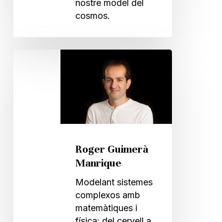
nostre model del
cosmos.
Roger
Guimerà
Manrique
Roger Guimerà
Manrique
Modelant sistemes
complexos amb
matemàtiques i
física: del cervell a