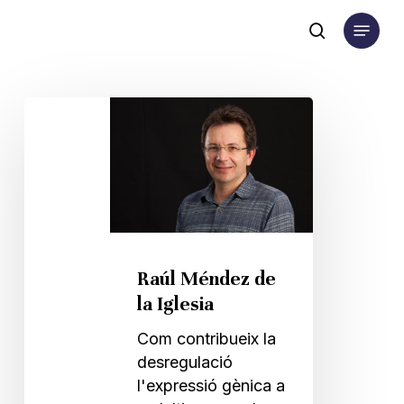
Skip
Menu
to
search
main
content
Raúl
Méndez
de
la
Iglesia
Raúl Méndez de
la Iglesia
Com contribueix la
desregulació
l'expressió gènica a