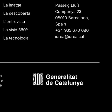
La imatge
Passeig Lluís
Companys 23
La descoberta
08010 Barcelona,
L'entrevista
Spain
La visió 360º
+34 935 670 686
icrea@icrea.cat
La tecnologia
ca
de
de