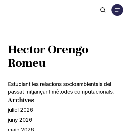
Skip
Menu
to
search
main
content
Hector Orengo
Romeu
Estudiant les relacions socioambientals del
passat mitjançant mètodes computacionals.
Archives
juliol 2026
juny 2026
maig 2026