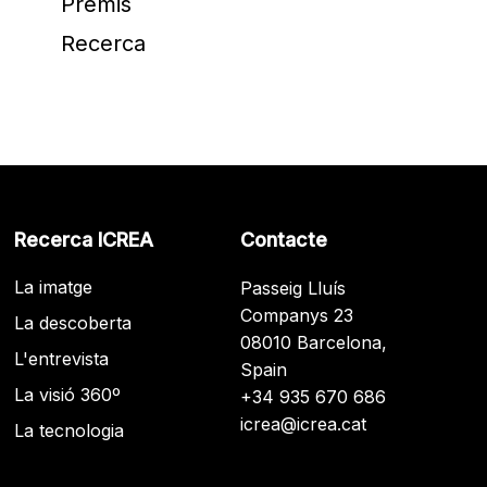
Premis
Recerca
Recerca ICREA
Contacte
La imatge
Passeig Lluís
Companys 23
La descoberta
08010 Barcelona,
L'entrevista
Spain
La visió 360º
+34 935 670 686
icrea@icrea.cat
La tecnologia