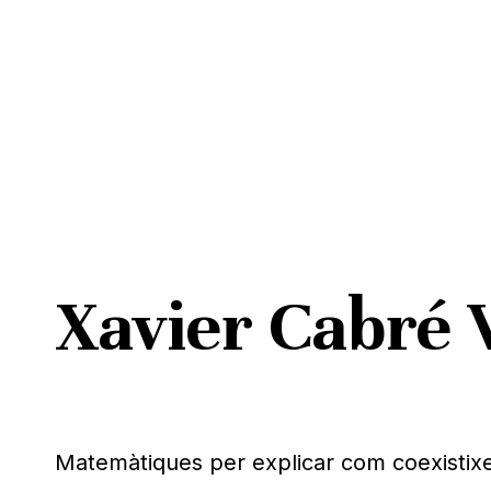
Skip
to
main
content
Xavier Cabré 
Pitja ENTER per cercar o ESC per tancar
Matemàtiques per explicar com coexistixe