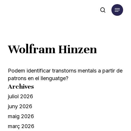
Skip
Menu
to
search
main
content
Wolfram Hinzen
Podem identificar transtorns mentals a partir de
patrons en el llenguatge?
Archives
juliol 2026
juny 2026
maig 2026
març 2026