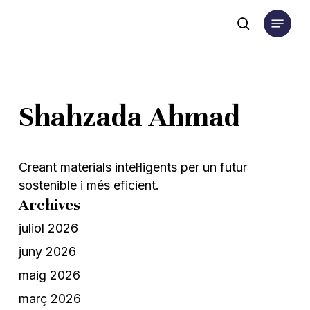
Skip
Menu
to
search
main
content
Shahzada Ahmad
Creant materials intel·ligents per un futur
sostenible i més eficient.
Archives
juliol 2026
juny 2026
maig 2026
març 2026