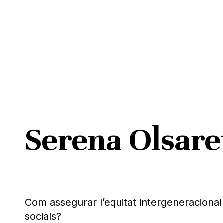
Skip
to
main
content
Serena Olsare
Pitja ENTER per cercar o ESC per tancar
Com assegurar l’equitat intergeneracional 
socials?