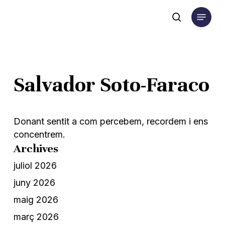
Skip
Menu
to
search
main
content
Salvador Soto-Faraco
Donant sentit a com percebem, recordem i ens
concentrem.
Archives
juliol 2026
juny 2026
maig 2026
març 2026