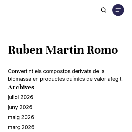
Skip
Menu
to
search
main
content
Ruben Martin Romo
Convertint els compostos derivats de la
biomassa en productes químics de valor afegit.
Archives
juliol 2026
juny 2026
maig 2026
març 2026