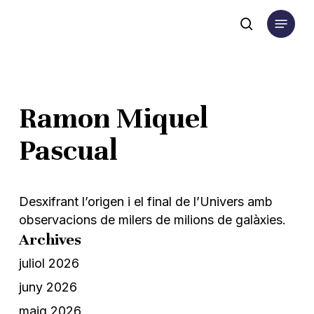
Skip
Menu
to
search
main
content
Ramon Miquel
Pascual
Desxifrant l’origen i el final de l’Univers amb
observacions de milers de milions de galàxies.
Archives
juliol 2026
juny 2026
maig 2026