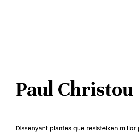
Skip
to
main
content
Paul Christou
Pitja ENTER per cercar o ESC per tancar
Dissenyant plantes que resisteixen millor 