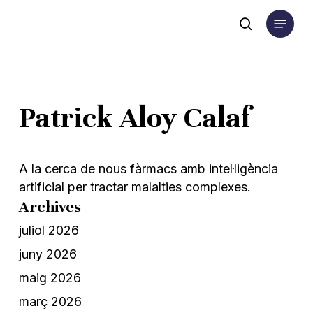
Skip
Menu
to
search
main
content
Patrick Aloy Calaf
A la cerca de nous fàrmacs amb intel·ligència
artificial per tractar malalties complexes.
Archives
juliol 2026
juny 2026
maig 2026
març 2026