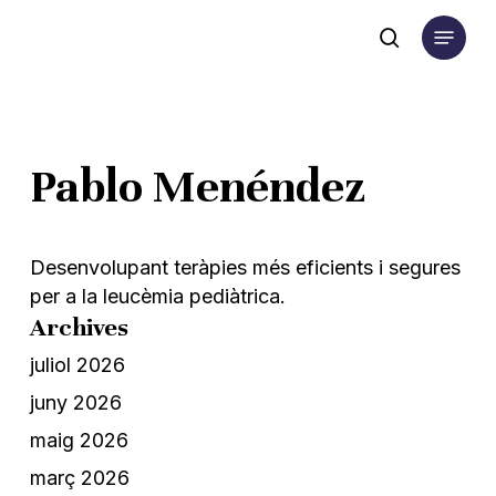
Skip
Menu
to
search
main
content
Pablo Menéndez
Desenvolupant teràpies més eficients i segures
per a la leucèmia pediàtrica.
Archives
juliol 2026
juny 2026
maig 2026
març 2026