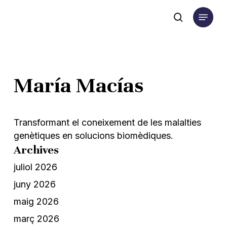
Skip
Menu
to
search
main
content
María Macías
Transformant el coneixement de les malalties
genètiques en solucions biomèdiques.
Archives
juliol 2026
juny 2026
maig 2026
març 2026