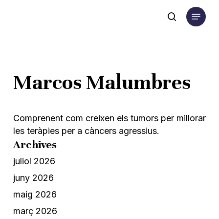
Skip
Menu
to
search
main
content
Marcos Malumbres
Comprenent com creixen els tumors per millorar
les teràpies per a càncers agressius.
Archives
juliol 2026
juny 2026
maig 2026
març 2026