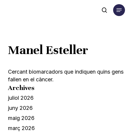
Skip
Menu
to
search
main
content
Manel Esteller
Cercant biomarcadors que indiquen quins gens
fallen en el càncer.
Archives
juliol 2026
juny 2026
maig 2026
març 2026