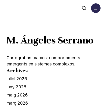
Skip
Menu
to
search
main
content
M. Ángeles Serrano
Cartografiant xarxes: comportaments
emergents en sistemes complexos.
Archives
juliol 2026
juny 2026
maig 2026
març 2026