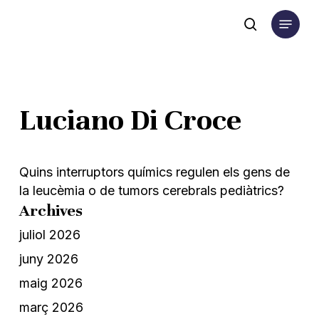
Skip
Menu
to
search
main
content
Luciano Di Croce
Quins interruptors químics regulen els gens de
la leucèmia o de tumors cerebrals pediàtrics?
Archives
juliol 2026
juny 2026
maig 2026
març 2026