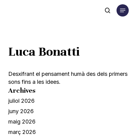
Skip
Menu
to
search
main
content
Luca Bonatti
Desxifrant el pensament humà des dels primers
sons fins a les idees.
Archives
juliol 2026
juny 2026
maig 2026
març 2026