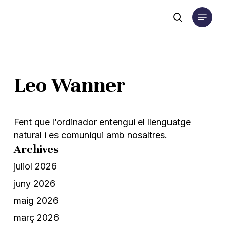
Skip
Menu
to
search
main
content
Leo Wanner
Fent que l’ordinador entengui el llenguatge
natural i es comuniqui amb nosaltres.
Archives
juliol 2026
juny 2026
maig 2026
març 2026