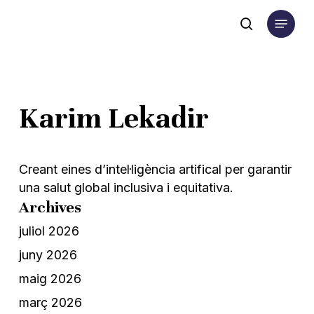
Skip
Menu
to
search
main
content
Karim Lekadir
Creant eines d’intel·ligència artifical per garantir
una salut global inclusiva i equitativa.
Archives
juliol 2026
juny 2026
maig 2026
març 2026