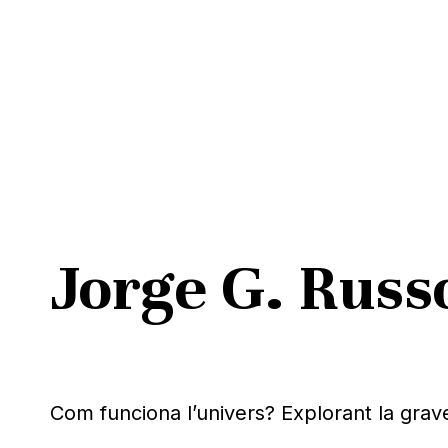
Skip
to
main
content
Jorge G. Russ
Pitja ENTER per cercar o ESC per tancar
Com funciona l’univers? Explorant la grave