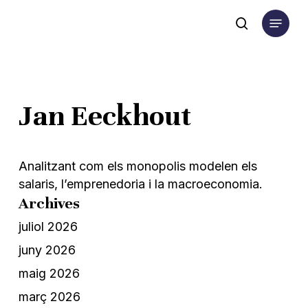
Skip
Menu
to
search
main
content
Jan Eeckhout
Analitzant com els monopolis modelen els
salaris, l’emprenedoria i la macroeconomia.
Archives
juliol 2026
juny 2026
maig 2026
març 2026