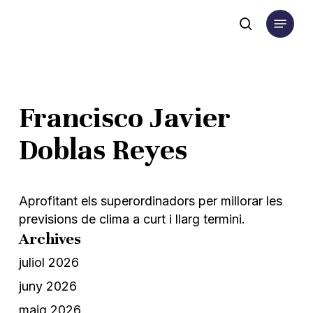
Skip
Menu
to
search
main
content
Francisco Javier
Doblas Reyes
Aprofitant els superordinadors per millorar les
previsions de clima a curt i llarg termini.
Archives
juliol 2026
juny 2026
maig 2026