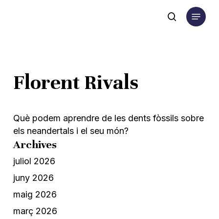
Skip
Menu
to
search
main
content
Florent Rivals
Què podem aprendre de les dents fòssils sobre
els neandertals i el seu món?
Archives
juliol 2026
juny 2026
maig 2026
març 2026