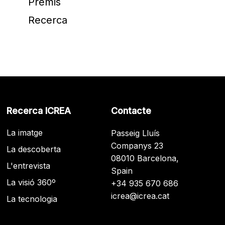
Premis
Recerca
Recerca ICREA
Contacte
La imatge
Passeig Lluís
Companys 23
La descoberta
08010 Barcelona,
L'entrevista
Spain
La visió 360º
+34 935 670 686
icrea@icrea.cat
La tecnologia