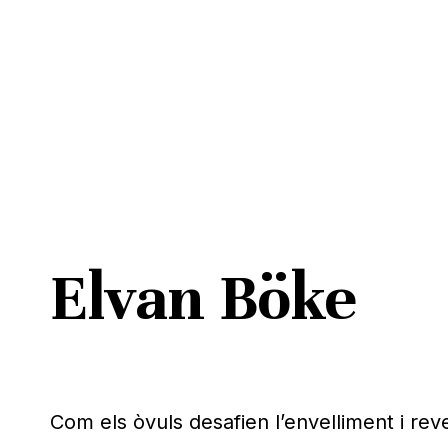
Skip
to
main
content
Elvan Böke
Pitja ENTER per cercar o ESC per tancar
Com els òvuls desafien l’envelliment i reve