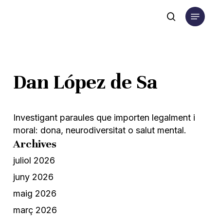
Skip
Menu
to
search
main
content
Dan López de Sa
Investigant paraules que importen legalment i
moral: dona, neurodiversitat o salut mental.
Archives
juliol 2026
juny 2026
maig 2026
març 2026