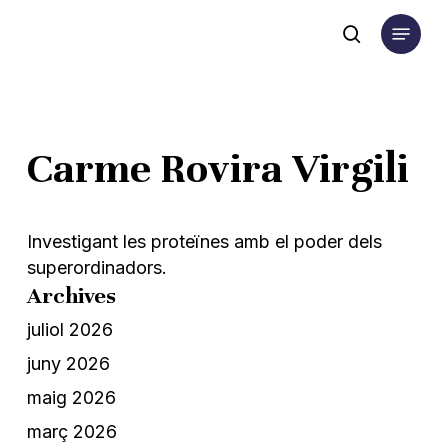
Skip
Menu
to
search
main
content
Carme Rovira Virgili
Investigant les proteïnes amb el poder dels
superordinadors.
Archives
juliol 2026
juny 2026
maig 2026
març 2026