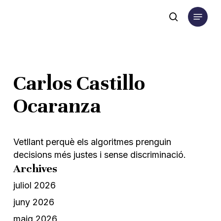
Skip
Menu
to
search
main
content
Carlos Castillo
Ocaranza
Vetllant perquè els algoritmes prenguin
decisions més justes i sense discriminació.
Archives
juliol 2026
juny 2026
maig 2026