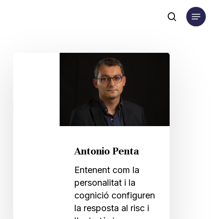
Skip
Menu
to
search
main
content
Antonio
Penta
Antonio Penta
Entenent com la
personalitat i la
cognició configuren
la resposta al risc i