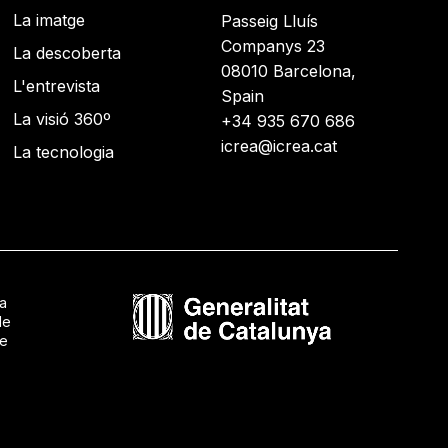
La imatge
Passeig Lluís
Companys 23
La descoberta
08010 Barcelona,
L'entrevista
Spain
La visió 360º
+34 935 670 686
icrea@icrea.cat
La tecnologia
ca
de
de