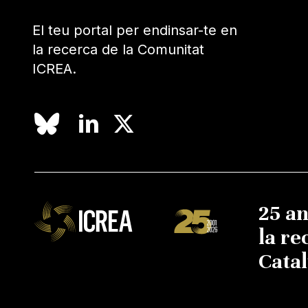
El teu portal per endinsar-te en
la recerca de la Comunitat
ICREA.
25 a
la re
Cata