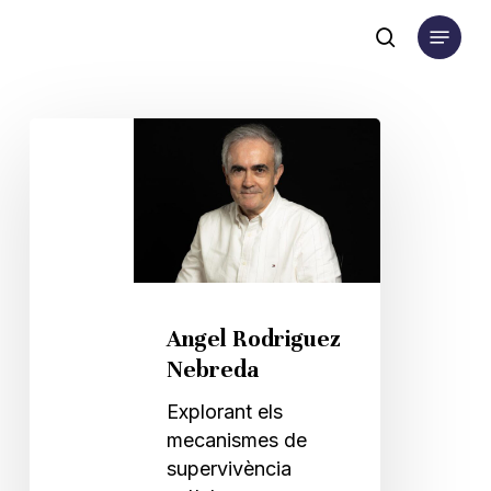
Skip
Menu
to
search
main
content
Angel
Rodriguez
Nebreda
Angel Rodriguez
Nebreda
Explorant els
mecanismes de
supervivència