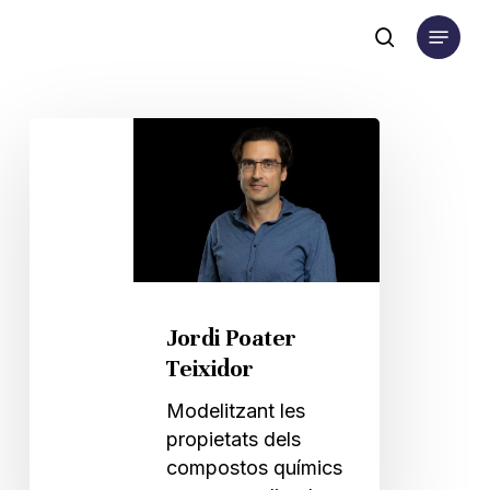
Skip
Menu
to
search
main
content
Jordi
Poater
Teixidor
Jordi Poater
Teixidor
Modelitzant les
propietats dels
compostos químics