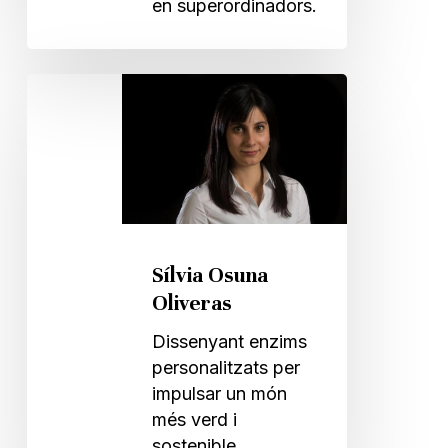
en superordinadors.
Sílvia
Osuna
Oliveras
Sílvia Osuna
Oliveras
Dissenyant enzims
personalitzats per
impulsar un món
més verd i
sostenible.