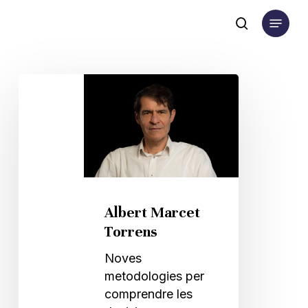
Skip
Menu
to
search
main
content
Albert
Marcet
Torrens
Albert Marcet
Torrens
Noves
metodologies per
comprendre les